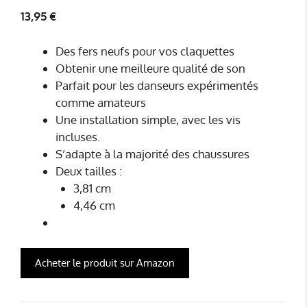
2.33
13,95
€
sur
5
Des fers neufs pour vos claquettes
Obtenir une meilleure qualité de son
Parfait pour les danseurs expérimentés
comme amateurs
Une installation simple, avec les vis
incluses.
S’adapte à la majorité des chaussures
Deux tailles :
3,81 cm
4,46 cm
Acheter le produit sur Amazon