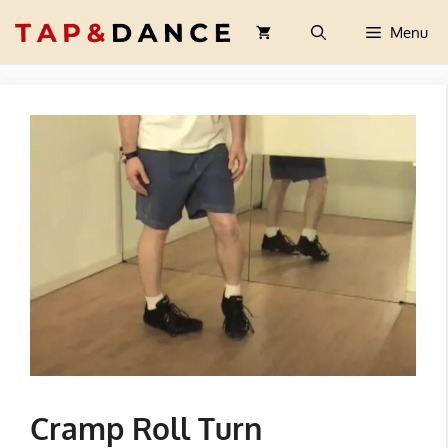
Aller
Menu
au
contenu
Cramp Roll Turn